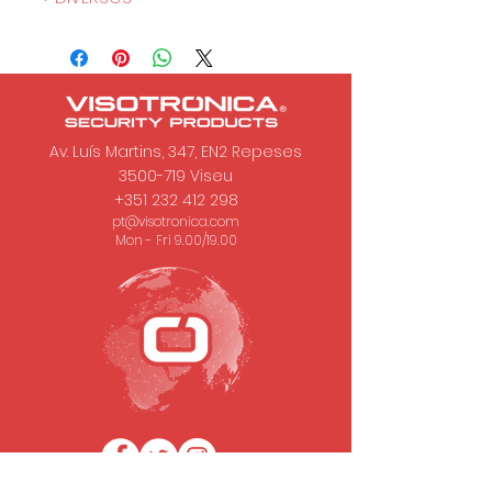
Av. Luís Martins, 347, EN2 Repeses
3500-719
Viseu
+351 232 412 298
pt@visotronica.com
Mon - Fri 9.00/19.00