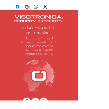
Av. Luís Martins, 347,
3500-719 Viseu
+351 232 412 298
(Chamada para a rede fixa nacional.)
pt@visotronica.com
Seg. - Sex. 9.00/19.00
Encerrado das 12.30/14.30