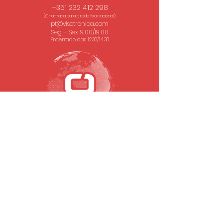
+351 232 412 298
(Chamada para a rede fixa nacional.)
pt@visotronica.com
Seg. - Sex. 9.00/19.00
Encerrado das 12.30/14.30
SUBSCREVA A NOSSA NEWSLETTER
Email