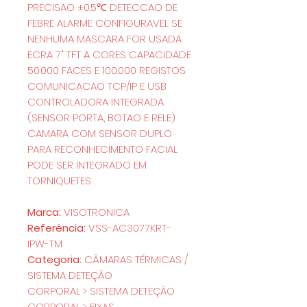
PRECISAO ±0.5℃ DETECCAO DE
FEBRE ALARME CONFIGURAVEL SE
NENHUMA MASCARA FOR USADA
ECRA 7" TFT A CORES CAPACIDADE
50.000 FACES E 100.000 REGISTOS
COMUNICACAO TCP/IP E USB
CONTROLADORA INTEGRADA
(SENSOR PORTA, BOTAO E RELE)
CAMARA COM SENSOR DUPLO
PARA RECONHECIMENTO FACIAL
PODE SER INTEGRADO EM
TORNIQUETES
Marca:
VISOTRONICA
Referência:
VSS-AC3077KRT-
IPW-TM
Categoria:
CÂMARAS TÉRMICAS /
SISTEMA DETEÇÃO
CORPORAL > SISTEMA DETEÇÃO
CORPORAL > FIXAS