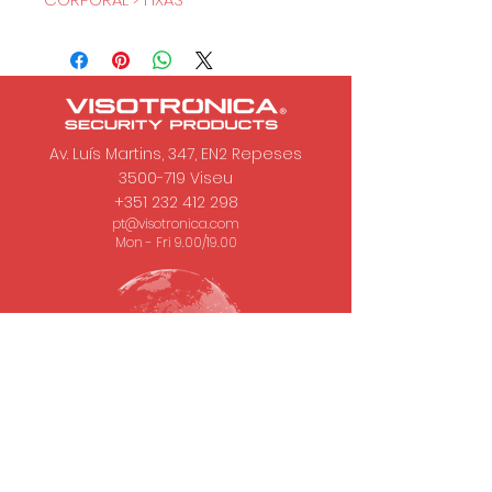
Av. Luís Martins, 347, EN2 Repeses
3500-719
Viseu
+351 232 412 298
pt@visotronica.com
Mon - Fri 9.00/19.00