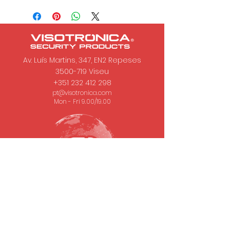
Av. Luís Martins, 347, EN2 Repeses
3500-719
Viseu
+351 232 412 298
pt@visotronica.com
Mon - Fri 9.00/19.00