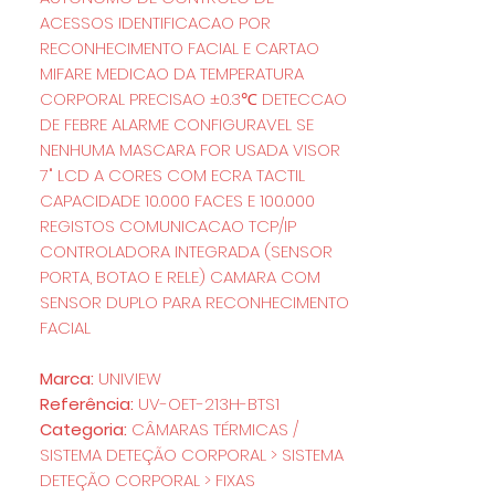
ACESSOS IDENTIFICACAO POR
RECONHECIMENTO FACIAL E CARTAO
MIFARE MEDICAO DA TEMPERATURA
CORPORAL PRECISAO ±0.3℃ DETECCAO
DE FEBRE ALARME CONFIGURAVEL SE
NENHUMA MASCARA FOR USADA VISOR
7" LCD A CORES COM ECRA TACTIL
CAPACIDADE 10.000 FACES E 100.000
REGISTOS COMUNICACAO TCP/IP
CONTROLADORA INTEGRADA (SENSOR
PORTA, BOTAO E RELE) CAMARA COM
SENSOR DUPLO PARA RECONHECIMENTO
FACIAL
Marca:
UNIVIEW
Referência:
UV-OET-213H-BTS1
Categoria:
CÂMARAS TÉRMICAS /
SISTEMA DETEÇÃO CORPORAL > SISTEMA
DETEÇÃO CORPORAL > FIXAS