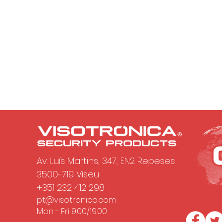
Av. Luís Martins, 347, EN2 Repeses
3500-719 Viseu
+351 232 412 298
pt@visotronica.com
Mon - Fri 9.00/19.00