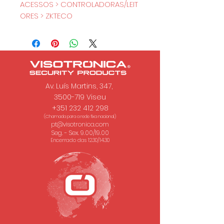
ACESSOS > CONTROLADORAS/LEIT
ORES > ZKTECO
Av. Luís Martins, 347,
3500-719 Viseu
+351 232 412 298
(Chamada para a rede fixa nacional.)
pt@visotronica.com
Seg. - Sex. 9.00/19.00
Encerrado das 12.30/14.30