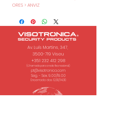
ORES > ANVIZ
Av. Luís Martins, 347,
3500-719 Viseu
+351 232 412 298
(Chamada para a rede fixa nacional.)
pt@visotronica.com
Seg. - Sex. 9.00/19.00
Encerrado das 12.30/14.30