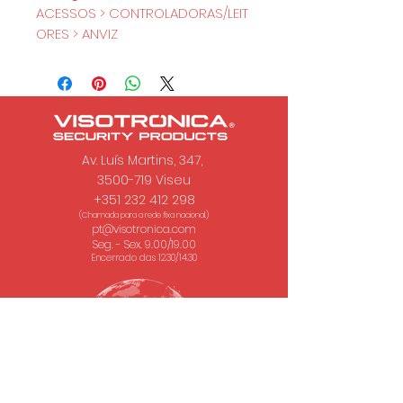
ACESSOS > CONTROLADORAS/LEIT
ORES > ANVIZ
Av. Luís Martins, 347,
3500-719 Viseu
+351 232 412 298
(Chamada para a rede fixa nacional.)
pt@visotronica.com
Seg. - Sex. 9.00/19.00
Encerrado das 12.30/14.30