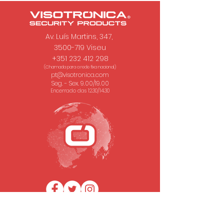
Av. Luís Martins, 347,
3500-719 Viseu
+351 232 412 298
(Chamada para a rede fixa nacional.)
pt@visotronica.com
Seg. - Sex. 9.00/19.00
Encerrado das 12.30/14.30