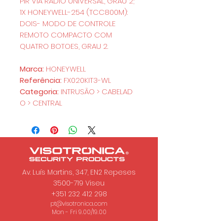
PIR VIA RADIO UNIVERSAL, GRAU 2;
1X HONEYWELL-254 (TCC800M):
DOIS- MODO DE CONTROLE
REMOTO COMPACTO COM
QUATRO BOTOES, GRAU 2.
Marca:
HONEYWELL
Referência:
FX020KIT3-WL
Categoria:
INTRUSÃO > CABELAD
O > CENTRAL
Av. Luís Martins, 347, EN2 Repeses
3500-719
Viseu
+351 232 412 298
pt@visotronica.com
Mon - Fri 9.00/19.00