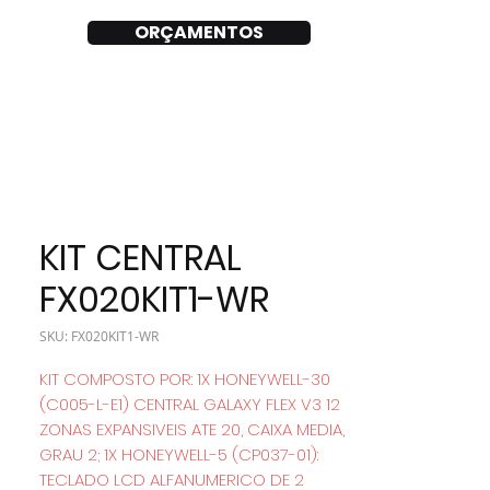
ORÇAMENTOS
KIT CENTRAL
FX020KIT1-WR
SKU: FX020KIT1-WR
KIT COMPOSTO POR: 1X HONEYWELL-30
(C005-L-E1) CENTRAL GALAXY FLEX V3 12
ZONAS EXPANSIVEIS ATE 20, CAIXA MEDIA,
GRAU 2; 1X HONEYWELL-5 (CP037-01):
TECLADO LCD ALFANUMERICO DE 2