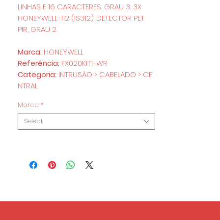
LINHAS E 16 CARACTERES, GRAU 3; 3X
HONEYWELL-112 (IS312): DETECTOR PET
PIR, GRAU 2
Marca:
HONEYWELL
Referência:
FX020KIT1-WR
Categoria:
INTRUSÃO > CABELADO > CE
NTRAL
Marca
*
Select