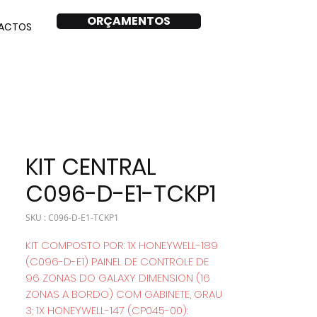
ORÇAMENTOS
ACTOS
KIT CENTRAL
C096-D-E1-TCKP1
SKU : C096-D-E1-TCKP1
KIT COMPOSTO POR: 1X HONEYWELL-189
(C096-D-E1) PAINEL DE CONTROLE DE
96 ZONAS DO GALAXY DIMENSION (16
ZONAS A BORDO) COM GABINETE, GRAU
3; 1X HONEYWELL-147 (CP045-00):