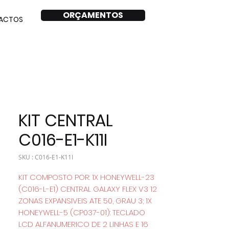
ORÇAMENTOS
ACTOS
KIT CENTRAL
C016-E1-K11I
SKU : C016-E1-K11I
KIT COMPOSTO POR: 1X HONEYWELL-23
(C016-L-E1) CENTRAL GALAXY FLEX V3 12
ZONAS EXPANSIVEIS ATE 50, GRAU 3; 1X
HONEYWELL-5 (CP037-01): TECLADO
LCD ALFANUMERICO DE 2 LINHAS E 16