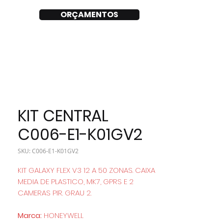
ORÇAMENTOS
KIT CENTRAL
C006-E1-K01GV2
SKU: C006-E1-K01GV2
KIT GALAXY FLEX V3 12 A 50 ZONAS. CAIXA
MEDIA DE PLASTICO, MK7, GPRS E 2
CAMERAS PIR. GRAU 2.
Marca:
HONEYWELL