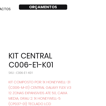
ORÇAMENTOS
ACTOS
KIT CENTRAL
C006-E1-K01
SKU : C006-E1-K01
KIT COMPOSTO POR: 1X HONEYWELL-31
(C006-M-E1) CENTRAL GALAXY FLEX V3
12 ZONAS EXPANSIVEIS ATE 50, CAIXA
MEDIA, GRAU 2; 1X HONEYWELL-5
(CP037-01): TECLADO LCD