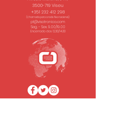
3500-719 Viseu
+351 232 412 298
(Chamada para a rede fixa nacional.)
pt@visotronica.com
Seg. - Sex. 9.00/19.00
Encerrado das 12.30/14.30
SUBSCREVA A NOSSA NEWSLETTER
Email