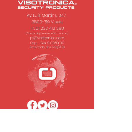
Av. Luís Martins, 347,
3500-719 Viseu
+351 232 412 298
(Chamada para a rede fixa nacional.)
pt@visotronica.com
Seg. - Sex. 9.00/19.00
Encerrado das 12.30/14.30
SUBSCREVA A NOSSA NEWSLETTER