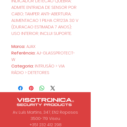
INDICADOR DETECAO QUEBRA;
ADMITE ENTRADA DE SENSOR POR
CABO; TAMPER ANTI-ABERTURA;
ALIMENTACAO 1 PILHA CR123A 3.0 V
(DURACAO ESTIMADA 7 ANOS);
USO INTERIOR; INCLUI SUPORTE.
Marca:
AJAX
Referência:
AJ-GLASSPROTECT-
W
Categoria:
INTRUSÃO > VIA
RÁDIO > DETETORES
Av. Luís Martins, 347, EN2 Repeses
3500-719
Viseu
+351 232 412 298