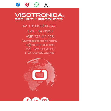
Av. Luís Martins, 347,
3500-719 Viseu
+351 232 412 298
(Chamada para a rede fixa nacional.)
pt@visotronica.com
Seg. - Sex. 9.00/19.00
Encerrado das 12.30/14.30