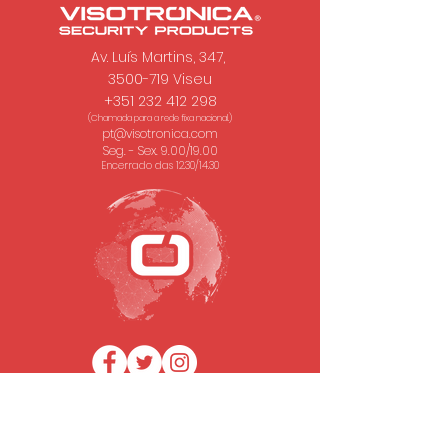
Av. Luís Martins, 347,
3500-719 Viseu
+351 232 412 298
(Chamada para a rede fixa nacional.)
pt@visotronica.com
Seg. - Sex. 9.00/19.00
Encerrado das 12.30/14.30
SUBSCREVA A NOSSA NEWSLETTER