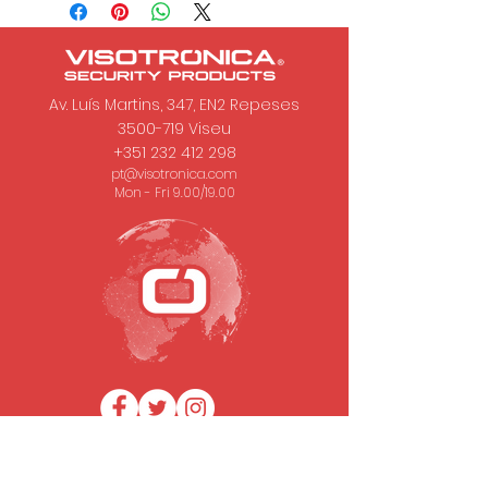
Av. Luís Martins, 347, EN2 Repeses
3500-719
Viseu
+351 232 412 298
pt@visotronica.com
Mon - Fri 9.00/19.00