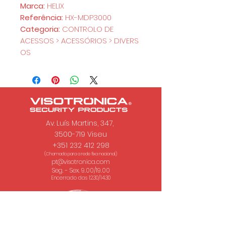
Marca:
HELIX
Referência:
HX-MDP3000
Categoria:
CONTROLO DE
ACESSOS > ACESSÓRIOS > DIVERS
OS
Av. Luís Martins, 347,
3500-719 Viseu
+351 232 412 298
(Chamada para a rede fixa nacional.)
pt@visotronica.com
Seg. - Sex. 9.00/19.00
Encerrado das 12.30/14.30