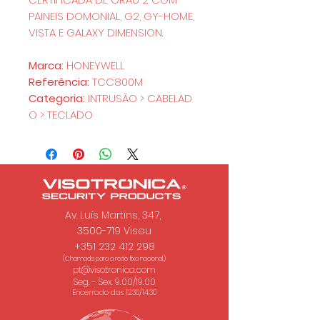
PAINEIS DOMONIAL, G2, GY-HOME,
VISTA E GALAXY DIMENSION.
Marca:
HONEYWELL
Referência:
TCC800M
Categoria:
INTRUSÃO > CABELAD
O > TECLADO
Av. Luís Martins, 347,
3500-719 Viseu
+351 232 412 298
(Chamada para a rede fixa nacional.)
pt@visotronica.com
Seg. - Sex. 9.00/19.00
Encerrado das 12.30/14.30