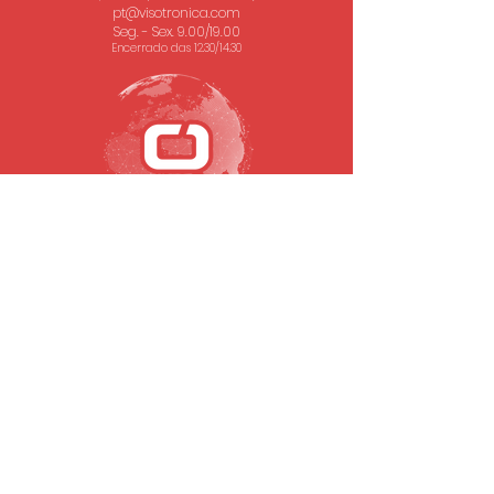
pt@visotronica.com
Seg. - Sex. 9.00/19.00
Encerrado das 12.30/14.30
SUBSCREVA A NOSSA NEWSLETTER
Email