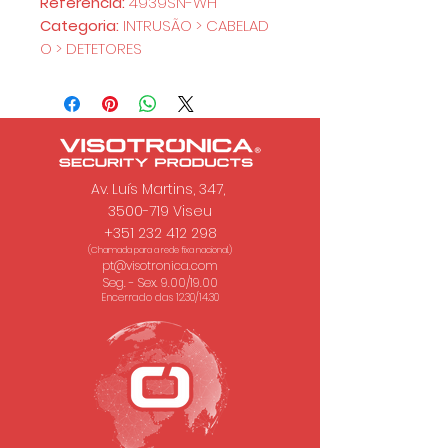
Referência:
4939SN-WH
Categoria:
INTRUSÃO > CABELAD
O > DETETORES
Av. Luís Martins, 347,
3500-719 Viseu
+351 232 412 298
(Chamada para a rede fixa nacional.)
pt@visotronica.com
Seg. - Sex. 9.00/19.00
Encerrado das 12.30/14.30