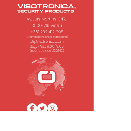
Av. Luís Martins, 347,
3500-719 Viseu
+351 232 412 298
(Chamada para a rede fixa nacional.)
pt@visotronica.com
Seg. - Sex. 9.00/19.00
Encerrado das 12.30/14.30