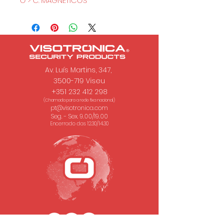
O > C. MAGNÉTICOS
Av. Luís Martins, 347,
3500-719 Viseu
+351 232 412 298
(Chamada para a rede fixa nacional.)
pt@visotronica.com
Seg. - Sex. 9.00/19.00
Encerrado das 12.30/14.30