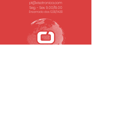
pt@visotronica.com
Seg. - Sex. 9.00/19.00
Encerrado das 12.30/14.30
SUBSCREVA A NOSSA NEWSLETTER
Email