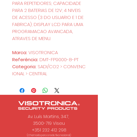
PARA REPETIDORES; CAPACIDADE
PARA 2 BATERIAS DE 12V; 4 NIVEIS
DE ACESSO (3 DO USUARIO E 1 DE
FABRICA); DISPLAY LCD PARA UMA
PROGRAMACAO AVANCADA,
ATRAVES DE MENU.
Marca:
VISOTRONICA
Referência:
DMT-FP9000-8-PT
Categoria:
SADI/CO2 > CONVENC
IONAL > CENTRAL
Av. Luís Martins, 347,
3500-719 Viseu
+351 232 412 298
(Chamada para a rede fixa nacional.)