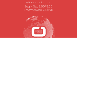
pt@visotronica.com
Seg. - Sex. 9.00/19.00
Encerrado das 12.30/14.30
SUBSCREVA A NOSSA NEWSLETTER
Email