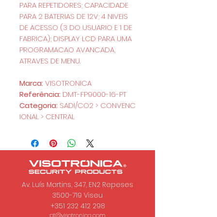
PARA REPETIDORES; CAPACIDADE
PARA 2 BATERIAS DE 12V; 4 NIVEIS
DE ACESSO (3 DO USUARIO E 1 DE
FABRICA); DISPLAY LCD PARA UMA
PROGRAMACAO AVANCADA,
ATRAVES DE MENU.
Marca:
VISOTRONICA
Referência:
DMT-FP9000-16-PT
Categoria:
SADI/CO2 > CONVENC
IONAL > CENTRAL
Av. Luís Martins, 347, EN2 Repeses
3500-719
Viseu
+351 232 412 298
pt@visotronica.com