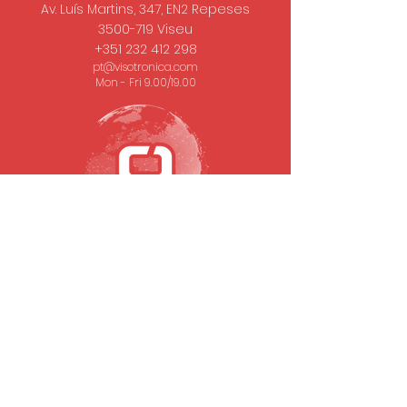
Av. Luís Martins, 347, EN2 Repeses
3500-719
Viseu
+351 232 412 298
pt@visotronica.com
Mon - Fri 9.00/19.00
SUBSCRIBE TO OUR NEWSLETTER
Email