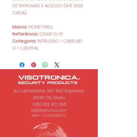
DE INTRUSAO E ACESSO (ATE 1000
CADA).
Marca:
HONEYWELL
Referência:
C048-D-E1
Categoria:
INTRUSÃO > CABELAD
O > CENTRAL
Av. Luís Martins, 347, EN2 Repeses
3500-719
Viseu
+351 232 412 298
pt@visotronica.com
Mon - Fri 9.00/19.00