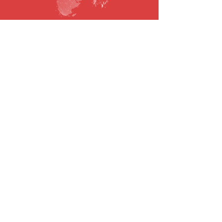
SUBSCRIBE TO OUR NEWSLETTER
Email
To submit
© 2021 todos os direitos reservados.