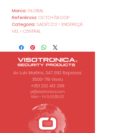
Marca:
GLOBAL
Referência:
OCTO+/9LOOP
Categoria:
SADI/CO2 > ENDEREÇÁ
VEL > CENTRAL
Av. Luís Martins, 347, EN2 Repeses
3500-719
Viseu
+351 232 412 298
pt@visotronica.com
Mon - Fri 9.00/19.00