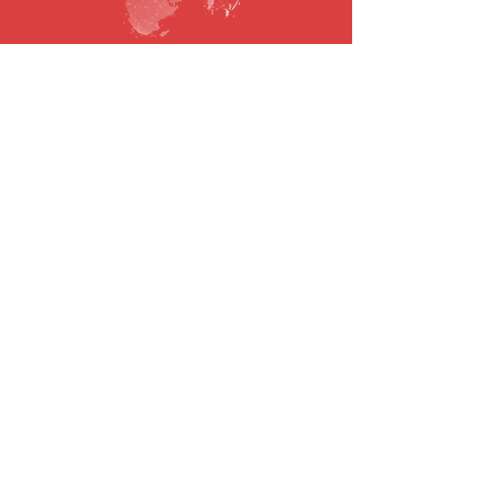
SUBSCRIBE TO OUR NEWSLETTER
Email
To submit
© 2021 todos os direitos reservados.