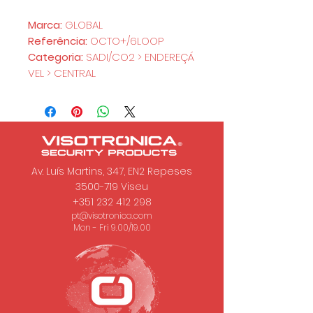
Marca:
GLOBAL
Referência:
OCTO+/6LOOP
Categoria:
SADI/CO2 > ENDEREÇÁ
VEL > CENTRAL
Av. Luís Martins, 347, EN2 Repeses
3500-719
Viseu
+351 232 412 298
pt@visotronica.com
Mon - Fri 9.00/19.00