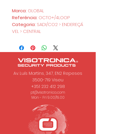
Marca:
GLOBAL
Referência:
OCTO+/4LOOP
Categoria:
SADI/CO2 > ENDEREÇÁ
VEL > CENTRAL
Av. Luís Martins, 347, EN2 Repeses
3500-719
Viseu
+351 232 412 298
pt@visotronica.com
Mon - Fri 9.00/19.00