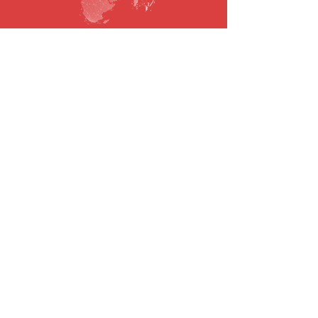
SUBSCRIBE TO OUR NEWSLETTER
Email
To submit
© 2021 todos os direitos reservados.