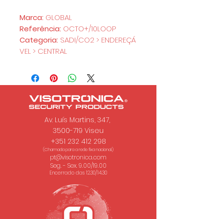
Marca:
GLOBAL
Referência:
OCTO+/10LOOP
Categoria:
SADI/CO2 > ENDEREÇÁ
VEL > CENTRAL
Av. Luís Martins, 347,
3500-719 Viseu
+351 232 412 298
(Chamada para a rede fixa nacional.)
pt@visotronica.com
Seg. - Sex. 9.00/19.00
Encerrado das 12.30/14.30