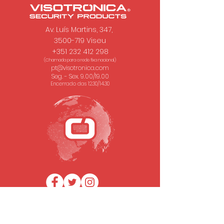
Av. Luís Martins, 347,
3500-719 Viseu
+351 232 412 298
(Chamada para a rede fixa nacional.)
pt@visotronica.com
Seg. - Sex. 9.00/19.00
Encerrado das 12.30/14.30