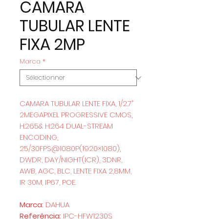
CAMARA
TUBULAR LENTE
FIXA 2MP
Marca
*
CAMARA TUBULAR LENTE FIXA, 1/2.7”
2MEGAPIXEL PROGRESSIVE CMOS,
H.265& H.264 DUAL-STREAM
ENCODING,
25/30FPS@1080P(1920×1080),
DWDR, DAY/NIGHT(ICR), 3DNR,
AWB, AGC, BLC, LENTE FIXA 2,8MM,
IR 30M, IP67, POE.
Marca:
DAHUA
Referência:
IPC-HFW1230S