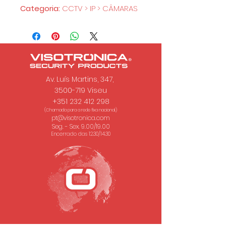
Categoria:
CCTV > IP > CÂMARAS
Av. Luís Martins, 347,
3500-719 Viseu
+351 232 412 298
(Chamada para a rede fixa nacional.)
pt@visotronica.com
Seg. - Sex. 9.00/19.00
Encerrado das 12.30/14.30