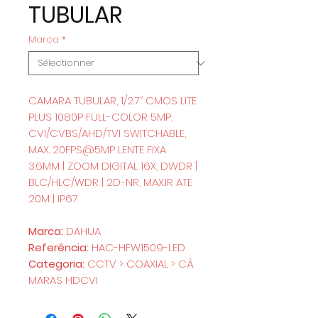
TUBULAR
Marca
*
CAMARA TUBULAR, 1/2.7” CMOS LITE
PLUS 1080P FULL-COLOR 5MP,
CVI/CVBS/AHD/TVI SWITCHABLE,
MAX. 20FPS@5MP LENTE FIXA
3.6MM | ZOOM DIGITAL 16X, DWDR |
BLC/HLC/WDR | 2D-NR, MAX.IR ATE
20M | IP67
Marca:
DAHUA
Referência:
HAC-HFW1509-LED
Categoria:
CCTV > COAXIAL > CÂ
MARAS HDCVI