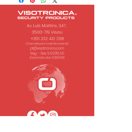
Av. Luís Martins, 347,
3500-719 Viseu
+351 232 412 298
(Chamada para a rede fixa nacional.)
pt@visotronica.com
Seg. - Sex. 9.00/19.00
Encerrado das 12.30/14.30