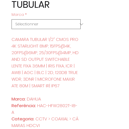
TUBULAR
Marca
*
CAMARA TUBULAR 1/2” CMOS PRO
4K STARLIGHT 8MP, 15FPS@4K,
20FPS@6MP, 25/30FPS@4MP, HD
AND SD OUTPUT SWITCHABLE
LENTE FIXA 3.6MM | IRIS FIXA, ICR |
AWB | AGC | BLC | 2D, 120DB TRUE
WDR, 3DNR | MICROFONE MAX.IR
ATE 80M | SMART IR| IP67
Marca:
DAHUA
Referência:
HAC-HFW2802T-I8-
A
Categoria:
CCTV > COAXIAL > CÂ
MARAS HDCVI