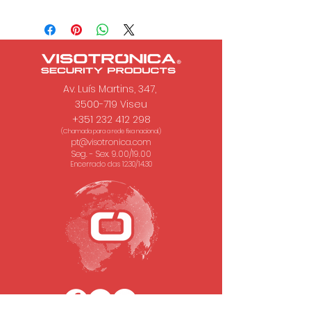
Av. Luís Martins, 347,
3500-719 Viseu
+351 232 412 298
(Chamada para a rede fixa nacional.)
pt@visotronica.com
Seg. - Sex. 9.00/19.00
Encerrado das 12.30/14.30