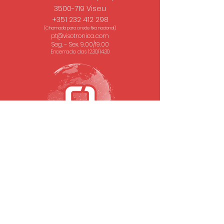
3500-719 Viseu
+351 232 412 298
(Chamada para a rede fixa nacional.)
pt@visotronica.com
Seg. - Sex. 9.00/19.00
Encerrado das 12.30/14.30
SUBSCREVA A NOSSA NEWSLETTER
Email