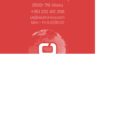
3500-719
Viseu
+351 232 412 298
pt@visotronica.com
Mon - Fri 9.00/19.00
SUBSCRIBE TO OUR NEWSLETTER
Email