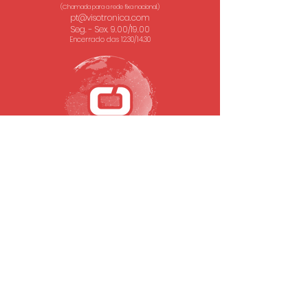
(Chamada para a rede fixa nacional.)
pt@visotronica.com
Seg. - Sex. 9.00/19.00
Encerrado das 12.30/14.30
SUBSCREVA A NOSSA NEWSLETTER
Email