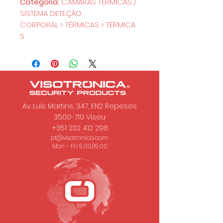
Categoria:
CÂMARAS TÉRMICAS /
SISTEMA DETEÇÃO
CORPORAL > TÉRMICAS > TÉRMICA
S
Av. Luís Martins, 347, EN2 Repeses
3500-719
Viseu
+351 232 412 298
pt@visotronica.com
Mon - Fri 9.00/19.00