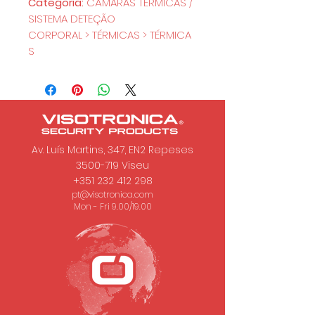
Categoria:
CÂMARAS TÉRMICAS /
SISTEMA DETEÇÃO
CORPORAL > TÉRMICAS > TÉRMICA
S
Av. Luís Martins, 347, EN2 Repeses
3500-719
Viseu
+351 232 412 298
pt@visotronica.com
Mon - Fri 9.00/19.00