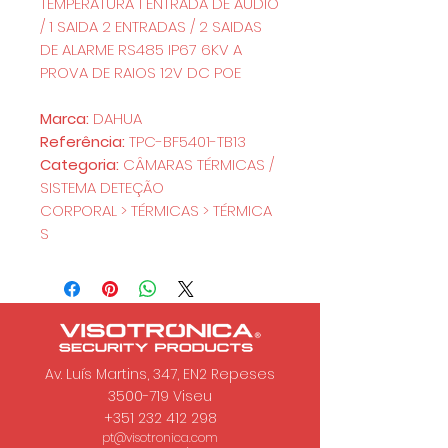
TEMPERATURA 1 ENTRADA DE AUDIO
/ 1 SAIDA 2 ENTRADAS / 2 SAIDAS
DE ALARME RS485 IP67 6KV A
PROVA DE RAIOS 12V DC POE
Marca:
DAHUA
Referência:
TPC-BF5401-TB13
Categoria:
CÂMARAS TÉRMICAS /
SISTEMA DETEÇÃO
CORPORAL > TÉRMICAS > TÉRMICA
S
Av. Luís Martins, 347, EN2 Repeses
3500-719
Viseu
+351 232 412 298
pt@visotronica.com