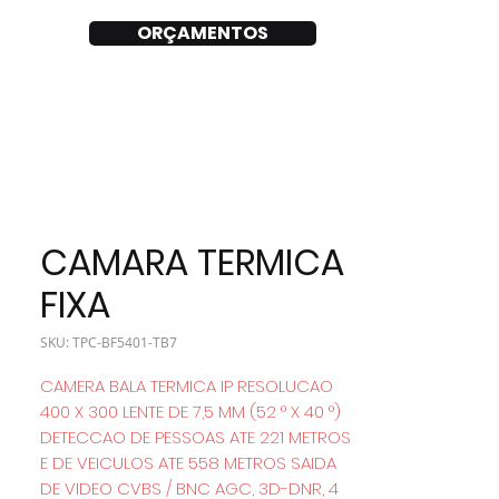
ORÇAMENTOS
CAMARA TERMICA
FIXA
SKU: TPC-BF5401-TB7
CAMERA BALA TERMICA IP RESOLUCAO
400 X 300 LENTE DE 7,5 MM (52 ​​° X 40 °)
DETECCAO DE PESSOAS ATE 221 METROS
E DE VEICULOS ATE 558 METROS SAIDA
DE VIDEO CVBS / BNC AGC, 3D-DNR, 4