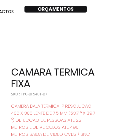
ORÇAMENTOS
ACTOS
CAMARA TERMICA
FIXA
SKU : TPC-BF5401-B7
CAMERA BALA TERMICA IP RESOLUCAO
400 X 300 LENTE DE 7,5 MM (53,7 ° X 39,7
°) DETECCAO DE PESSOAS ATE 221
METROS E DE VEICULOS ATE 490
METROS SAIDA DE VIDEO CVBS / BNC