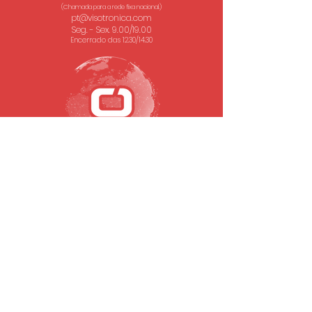
(Chamada para a rede fixa nacional.)
pt@visotronica.com
Seg. - Sex. 9.00/19.00
Encerrado das 12.30/14.30
SUBSCREVA A NOSSA NEWSLETTER
Email